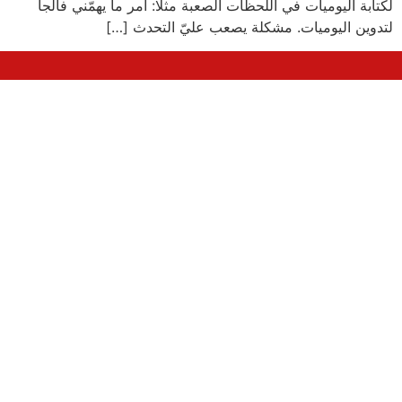
لكتابة اليوميات في اللحظات الصعبة مثلا: أمر ما يهمّني فألجأ
لتدوين اليوميات. مشكلة يصعب عليّ التحدث […]