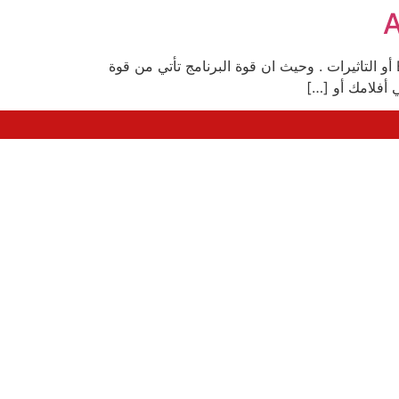
أهلا بكم في الدرس الثالث من برنامج After Effects , وفي هذا الدرس سوف نتطرق الي شئ هام جدا , الا وهو الـEffects أو التاثيرات . وحيث ان قوة البرنامج تأتي من قوة
ي أفلامك أو […]