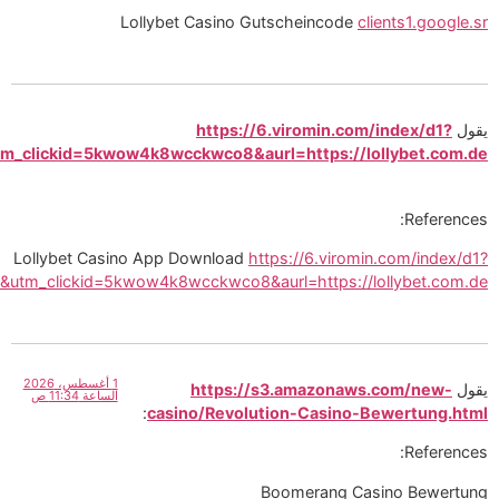
20
يوليو،
2026
:
diff=0&utm_source=ogdd&utm_campaign=26607&utm_con
الساعة
6:15
ص
diff=0&utm_source=ogdd&utm_campaign=26607&utm