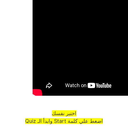
اختبر نفسك
اضغط علي كلمة Start وابدأ الـ Quiz