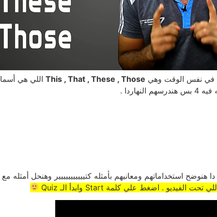
مه في نفس الوقت وهي
This , That , These , Those
اللي هي أسماء 
نهاردا .
ا هنوضح استخداماتهم ومعانيهم بأمثله كتييييييييييير وهنحل أمثله مع