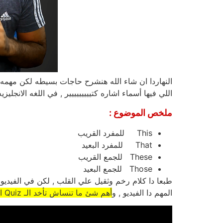
النهاردا ان شاء الله هنشرح حاجات بسيطه لكن مه
اللي فيها أسماء اشاره كتييييييييير , في اللغه الانجليزيه فيه 4 بس هندرسهم ال
ملخص الموضوع :
This للمفرد القريب
That للمفرد البعيد
These للجمع القريب
Those للجمع البعيد
طبعا دا كلام رخم وثقيل علي القلب , لكن في الفيديو د
المهم دا الفيديو , و
أهم شئ ما تنساش تأخد الـ Quiz اللي تحت الفيديو . اضغط علي كلمة Start وابدأ الـ Quiz