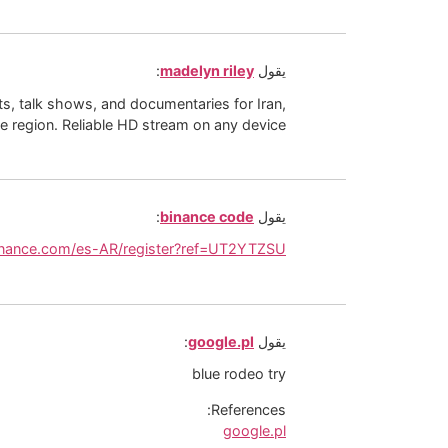
يقول
madelyn riley
:
s, talk shows, and documentaries for Iran,
e region. Reliable HD stream on any device.
يقول
binance code
:
inance.com/es-AR/register?ref=UT2YTZSU
يقول
google.pl
:
blue rodeo try
References:
google.pl